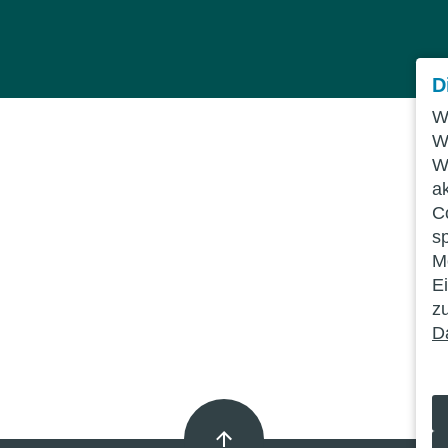
D
W
W
W
a
C
s
Mö
E
z
D