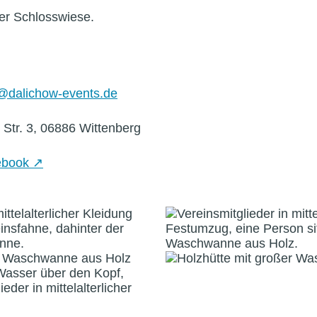
der Schlosswiese.
@​dalichow-​events.​de
 Str.
3
,
06886
Wittenberg
ebook