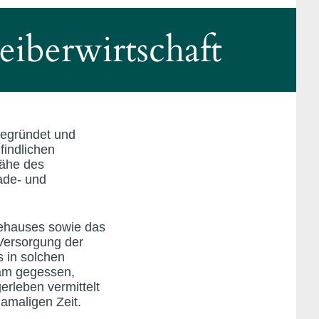
iberwirtschaft
egründet und
findlichen
Nähe des
ade- und
dehauses sowie das
Versorgung der
 in solchen
sam gegessen,
erleben vermittelt
damaligen Zeit.