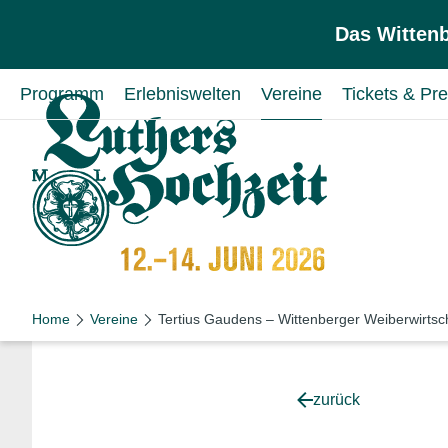
Zum Inhalt springen
Zur Hauptnavigation springen
Das Wittenb
Programm
Erlebniswelten
Vereine
Tickets & Pre
Home
Vereine
Tertius Gaudens – Wittenberger Weiberwirtsc
zurück