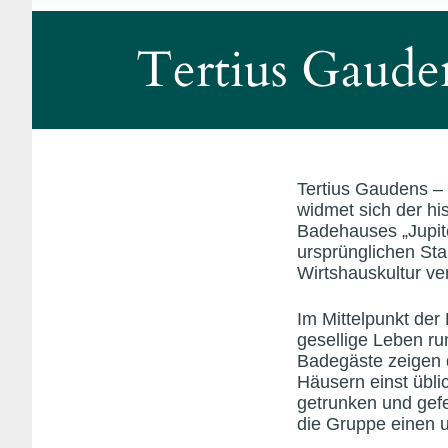
Tertius Gaude
Tertius Gaudens – 
widmet sich der hi
Badehauses
„
Jupi
ursprünglichen Sta
Wirtshauskultur v
Im Mittelpunkt der
gesellige Leben r
Badegäste zeigen d
Häusern einst übli
getrunken und gefe
die Gruppe einen u