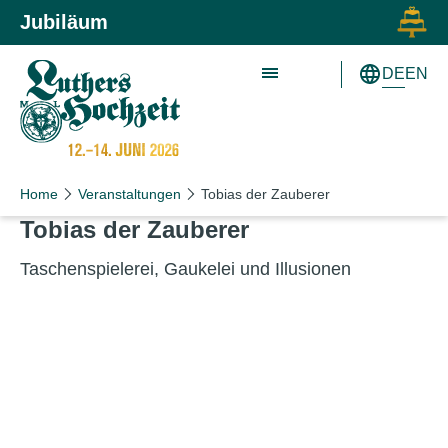
Zum Inhalt springen
Zur Hauptnavigation springen
Jubiläum
DE
EN
Home
Veranstaltungen
Tobias der Zauberer
Tobias der Zauberer
Taschenspielerei, Gaukelei und Illusionen