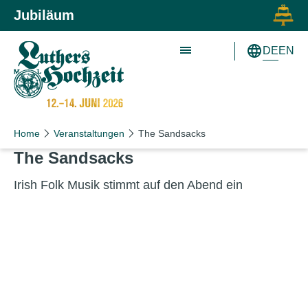
Zum Inhalt springen
Zur Hauptnavigation springen
Jubiläum
DE
EN
Home
Veranstaltungen
The Sandsacks
The Sandsacks
Irish Folk Musik stimmt auf den Abend ein