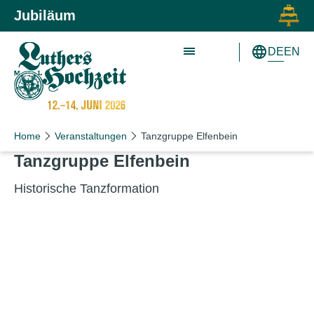
Zum Inhalt springen
Zur Hauptnavigation springen
Jubiläum
DE
EN
Home
Veranstaltungen
Tanzgruppe Elfenbein
Tanzgruppe Elfenbein
Historische Tanzformation