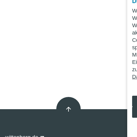
D
W
W
W
a
C
s
Mö
E
z
D