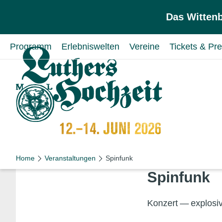
Zum Inhalt springen
Zur Hauptnavigation springen
Das Wittenb
Programm
Erlebniswelten
Vereine
Tickets & Pre
Home
Veranstaltungen
Spinfunk
Spinfunk
Konzert — explosi