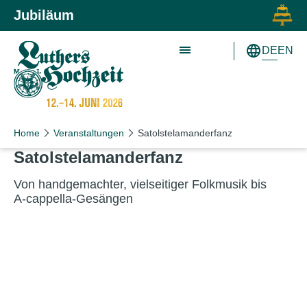
Zum Inhalt springen
Zur Hauptnavigation springen
Jubiläum
DE
EN
Home
Veranstaltungen
Satolstelamanderfanz
Satolstelamanderfanz
Von handgemachter, vielseitiger Folkmusik bis
A‑cappella-Gesängen