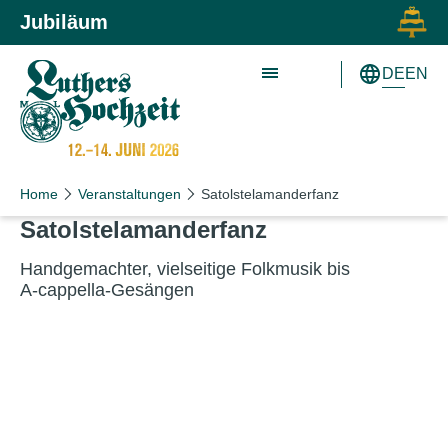
Zum Inhalt springen
Zur Hauptnavigation springen
Jubiläum
DE
EN
Home
Veranstaltungen
Satolstelamanderfanz
Satolstelamanderfanz
Handgemachter, vielseitige Folkmusik bis
A‑cappella-Gesängen