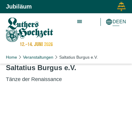
Zum Inhalt springen
Zur Hauptnavigation springen
Jubiläum
DE
EN
Home
Veranstaltungen
Saltatius Burgus e.V.
Saltatius Burgus e.V.
Tänze der Renaissance