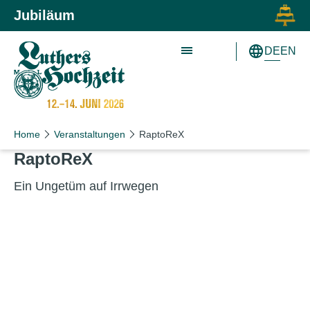
Zum Inhalt springen
Zur Hauptnavigation springen
Jubiläum
DE
EN
Home
Veranstaltungen
RaptoReX
RaptoReX
Ein Ungetüm auf Irrwegen