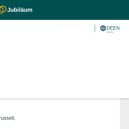
Jubiläum
DE
EN
ussell,