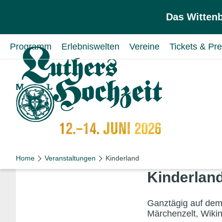
Zum Inhalt springen
Zur Hauptnavigation springen
Das Wittenb
Programm
Erlebniswelten
Vereine
Tickets & Pre
Home
Veranstaltungen
Kinderland
Kinderlan
Ganztägig auf dem 
Märchenzelt, Wikin