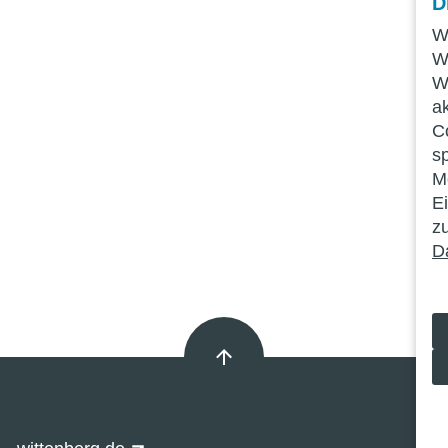
D
W
W
W
a
C
s
Mö
E
z
D