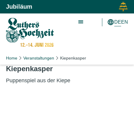
Zum Inhalt springen
Zur Hauptnavigation springen
Jubiläum
DE
EN
Home
Veranstaltungen
Kiepenkasper
Kiepenkasper
Puppenspiel aus der Kiepe