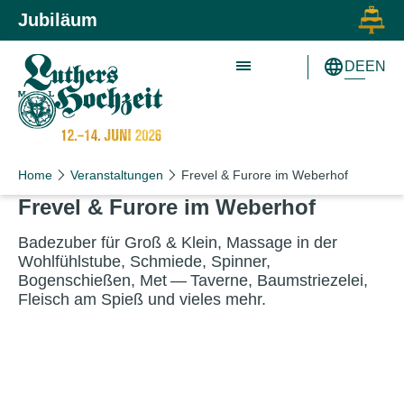
Zum Inhalt springen
Zur Hauptnavigation springen
Jubiläum
DE
EN
Home
Veranstaltungen
Frevel & Furore im Weberhof
Frevel
&
Furore im Weberhof
Badezuber für Groß
&
Klein, Massage in der
Wohlfühlstube, Schmiede, Spinner,
Bogenschießen, Met — Taverne, Baumstriezelei,
Fleisch am Spieß und vieles mehr.