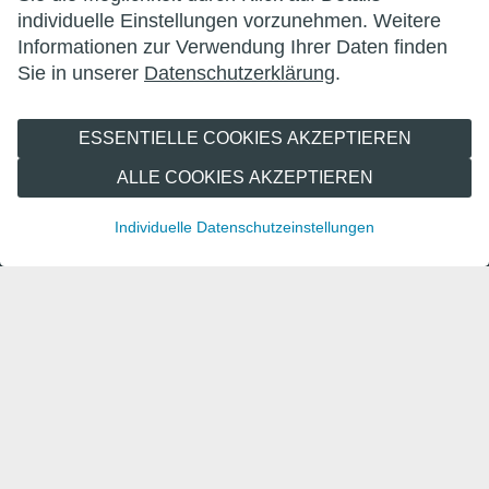
individuelle Einstellungen vorzunehmen. Weitere
wittenberg.de
Informationen zur Verwendung Ihrer Daten finden
Sie in unserer
Datenschutzerklärung
.
lutherstadt-wittenberg.de
wittenberger-reformationsfest.de
ESSENTIELLE COOKIES AKZEPTIEREN
wittenberger-erlebnisnacht.de
ALLE COOKIES AKZEPTIEREN
marktderschoenendinge.de
Individuelle Datenschutzeinstellungen
leben-in-wittenberg.de
wittenberg-marketing.de
Folgen Sie uns
© 2026 Lutherstadt Wittenberg Marketing GmbH