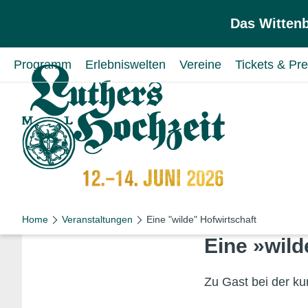
Zum Inhalt springen
Zur Hauptnavigation springen
Das Wittenb
Programm
Erlebniswelten
Vereine
Tickets & Pre
Home
Veranstaltungen
Eine "wilde" Hofwirtschaft
Eine »wild
Zu Gast bei der ku