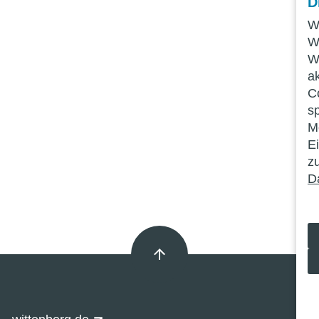
D
W
W
W
a
C
s
Mö
E
z
D