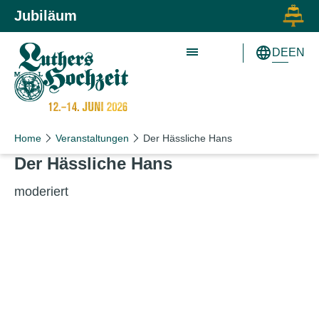
Zum Inhalt springen
Zur Hauptnavigation springen
Jubiläum
DE
EN
Home
Veranstaltungen
Der Hässliche Hans
Der Hässliche Hans
moderiert