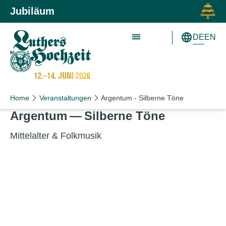
Zum Inhalt springen
Zur Hauptnavigation springen
Jubiläum
DE
EN
Home
Veranstaltungen
Argentum - Silberne Töne
Argentum — Silberne Töne
Mittelalter
&
Folkmusik